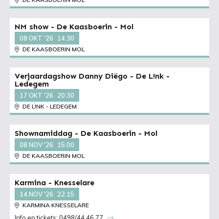
NM show - De Kaasboerin - Mol
08 OKT '26
14:30
DE KAASBOERIN MOL
Verjaardagshow Danny Diëgo - De L!nk -
Ledegem
17 OKT '26
20:30
DE L!NK - LEDEGEM
Shownamiddag - De Kaasboerin - Mol
08 NOV '26
15:00
DE KAASBOERIN MOL
Karmina - Knesselare
14 NOV '26
22:15
KARMINA KNESSELARE
Info en tickets: 0498/44 46 77