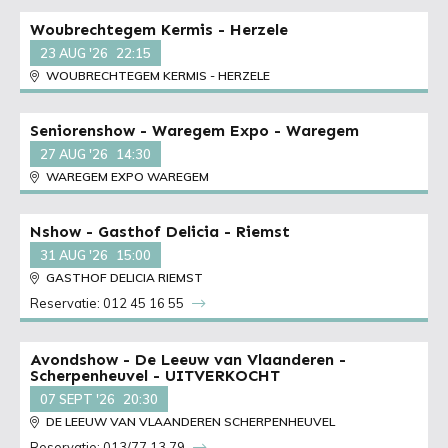
Woubrechtegem Kermis - Herzele
23 AUG '26
22:15
WOUBRECHTEGEM KERMIS - HERZELE
Seniorenshow - Waregem Expo - Waregem
27 AUG '26
14:30
WAREGEM EXPO WAREGEM
Nshow - Gasthof Delicia - Riemst
31 AUG '26
15:00
GASTHOF DELICIA RIEMST
Reservatie: 012 45 16 55
Avondshow - De Leeuw van Vlaanderen -
Scherpenheuvel - UITVERKOCHT
07 SEPT '26
20:30
DE LEEUW VAN VLAANDEREN SCHERPENHEUVEL
Reservatie: 013/77 13 79