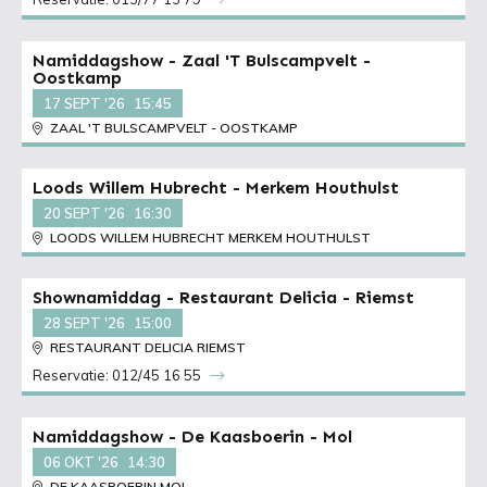
Namiddagshow - Zaal 'T Bulscampvelt -
Oostkamp
17 SEPT '26
15:45
ZAAL 'T BULSCAMPVELT - OOSTKAMP
Loods Willem Hubrecht - Merkem Houthulst
20 SEPT '26
16:30
LOODS WILLEM HUBRECHT MERKEM HOUTHULST
Shownamiddag - Restaurant Delicia - Riemst
28 SEPT '26
15:00
RESTAURANT DELICIA RIEMST
Reservatie: 012/45 16 55
Namiddagshow - De Kaasboerin - Mol
06 OKT '26
14:30
DE KAASBOERIN MOL